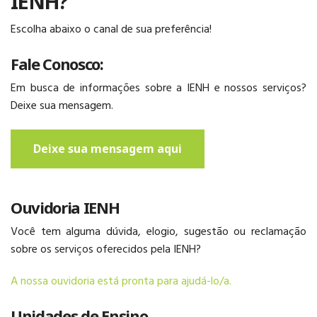
IENH?
INFANTIL
Escolha abaixo o canal de sua preferência!
Fale Conosco:
Em busca de informações sobre a IENH e nossos serviços?
ENSINO
Deixe sua mensagem.
FUNDAMENTAL
Deixe sua mensagem aqui
Ouvidoria IENH
ENSINO MÉDIO
Você tem alguma dúvida, elogio, sugestão ou reclamação
sobre os serviços oferecidos pela IENH?
A nossa ouvidoria está pronta para ajudá-lo/a.
Unidades de Ensino