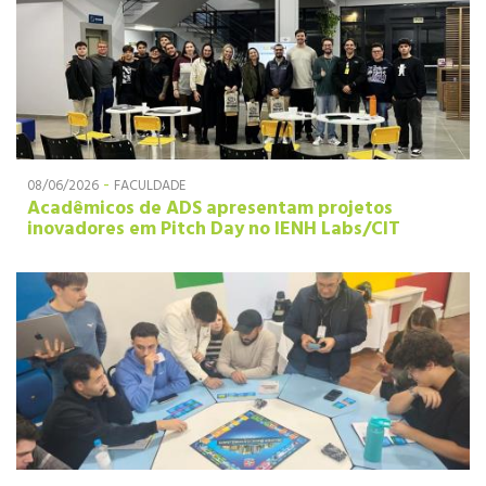
-
08/06/2026
FACULDADE
Acadêmicos de ADS apresentam projetos
inovadores em Pitch Day no IENH Labs/CIT