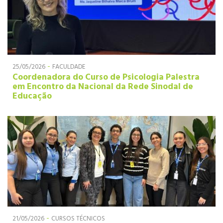
-
25/05/2026
FACULDADE
Coordenadora do Curso de Psicologia Palestra
em Encontro da Nacional da Rede Sinodal de
Educação
-
21/05/2026
CURSOS TÉCNICOS