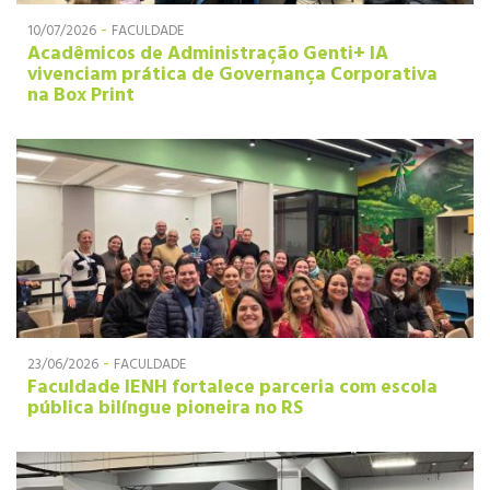
-
10/07/2026
FACULDADE
Acadêmicos de Administração Genti+ IA
vivenciam prática de Governança Corporativa
na Box Print
-
23/06/2026
FACULDADE
Faculdade IENH fortalece parceria com escola
pública bilíngue pioneira no RS