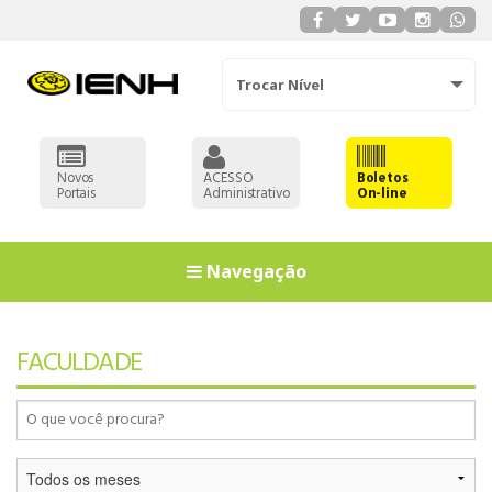
Trocar Nível
Novos
ACESSO
Boletos
Portais
Administrativo
On-line
Navegação
93
FACULDADE
90
91
92
93
EDUCAÇÃO
90