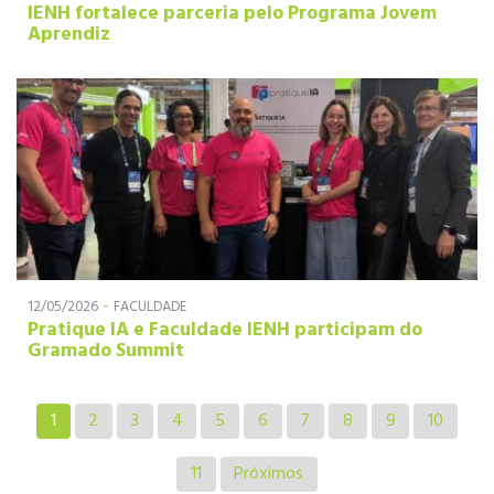
IENH fortalece parceria pelo Programa Jovem
Aprendiz
-
12/05/2026
FACULDADE
Pratique IA e Faculdade IENH participam do
Gramado Summit
1
2
3
4
5
6
7
8
9
10
11
Próximos