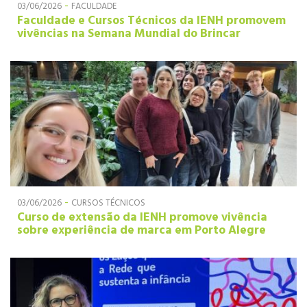
-
03/06/2026
FACULDADE
Faculdade e Cursos Técnicos da IENH promovem
vivências na Semana Mundial do Brincar
-
03/06/2026
CURSOS TÉCNICOS
Curso de extensão da IENH promove vivência
sobre experiência de marca em Porto Alegre