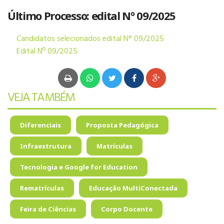
Último Processo: edital Nº 09/2025
EDUCAÇÃO
BILÍNGUE
Candidatos selecionados edital N° 09/2025
Edital Nº 09/2025
VEJA TAMBÉM
AGENDAR VISITA
Diferenciais
Proposta Pedagógica
Infraestrutura
Matrículas
Tecnologia e Google for Education
Rematrículas
Educação MultiConectada
Feira de Ciências
Corpo Docente