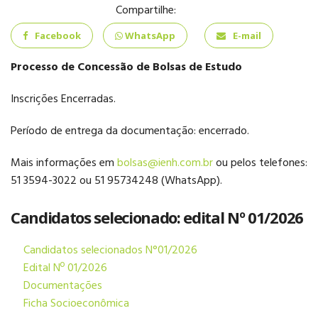
INFANTIL
Compartilhe:
Facebook
WhatsApp
E-mail
Processo de Concessão de Bolsas de Estudo
Inscrições Encerradas.
ENSINO
FUNDAMENTAL
Período de entrega da documentação: encerrado.
Mais informações em
bolsas@ienh.com.br
ou pelos telefones:
51 3594-3022 ou 51 95734248 (WhatsApp).
Candidatos selecionado: edital Nº 01/2026
ENSINO MÉDIO
Candidatos selecionados N°01/2026
Edital Nº 01/2026
Documentações
Ficha Socioeconômica