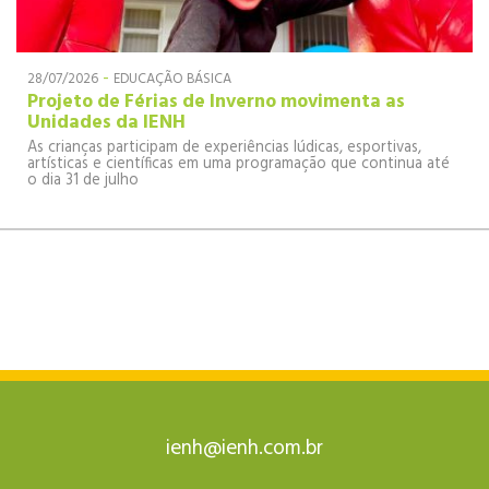
-
28/07/2026
EDUCAÇÃO BÁSICA
Projeto de Férias de Inverno movimenta as
Unidades da IENH
As crianças participam de experiências lúdicas, esportivas,
artísticas e científicas em uma programação que continua até
o dia 31 de julho
ienh@ienh.com.br