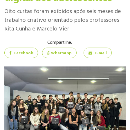
INFANTIL
Oito curtas foram exibidos após seis meses de
trabalho criativo orientado pelos professores
Rita Cunha e Marcelo Vier
Compartilhe:
ENSINO
FUNDAMENTAL
Facebook
WhatsApp
E-mail
ENSINO MÉDIO