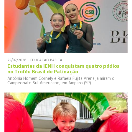
-
29/07/2026
EDUCAÇÃO BÁSICA
Estudantes da IENH conquistam quatro pódios
no Troféu Brasil de Patinação
Antônia Homem Cornely e Rafaela Fujita Arena já miram o
Campeonato Sul-Americano, em Amparo (SP)