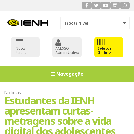
Trocar Nível
Novos
ACESSO
Boletos
Portais
Administrativo
On-line
Navegação
Notícias
Estudantes da IENH
apresentam curtas-
metragens sobre a vida
digital dos adolescentes
EDUCAÇÃO