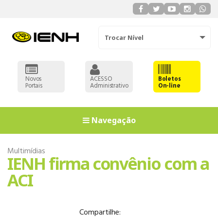
Trocar Nível
Novos
ACESSO
Boletos
Portais
Administrativo
On-line
Navegação
Multimídias
IENH firma convênio com a
ACI
EDUCAÇÃO
Compartilhe: