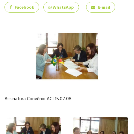
INFANTIL
Facebook
WhatsApp
E-mail
ENSINO
FUNDAMENTAL
ENSINO MÉDIO
Assinatura Convênio ACI 15.07.08