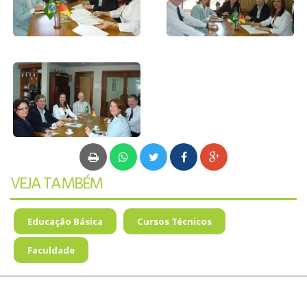
EDUCAÇÃO
BILÍNGUE
AGENDAR VISITA
VEJA TAMBÉM
Educação Básica
Cursos Técnicos
Faculdade