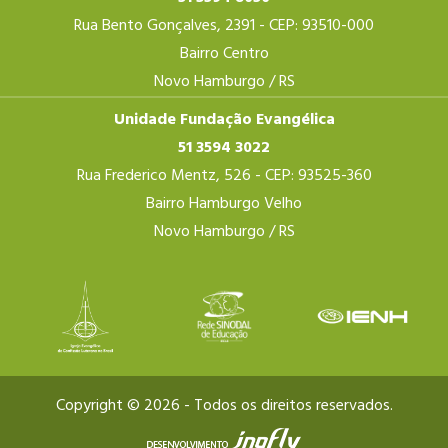
Rua Bento Gonçalves, 2391 - CEP: 93510-000
Bairro Centro
Novo Hamburgo / RS
Unidade Fundação Evangélica
51 3594 3022
Rua Frederico Mentz, 526 - CEP: 93525-360
Bairro Hamburgo Velho
Novo Hamburgo / RS
Copyright © 2026 - Todos os direitos reservados.
Mat