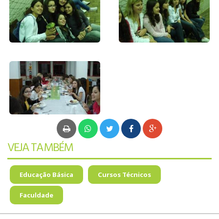
EDUCAÇÃO
BILÍNGUE
AGENDAR VISITA
VEJA TAMBÉM
Educação Básica
Cursos Técnicos
Faculdade