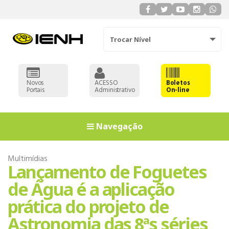
Trocar Nível
Novos
ACESSO
Boletos
Portais
Administrativo
On-line
Navegação
Multimídias
Lançamento de Foguetes
de Água é a aplicação
prática do projeto de
Astronomia das 8ªs séries
EDUCAÇÃO