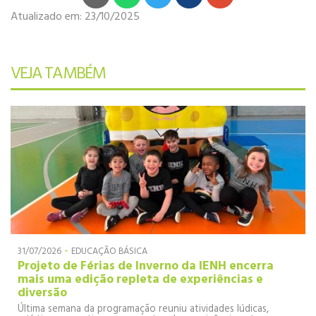
Atualizado em:
23/10/2025
VEJA TAMBÉM
-
31/07/2026
EDUCAÇÃO BÁSICA
Projeto de Férias de Inverno da IENH encerra
mais uma edição repleta de experiências e
diversão
Última semana da programação reuniu atividades lúdicas,