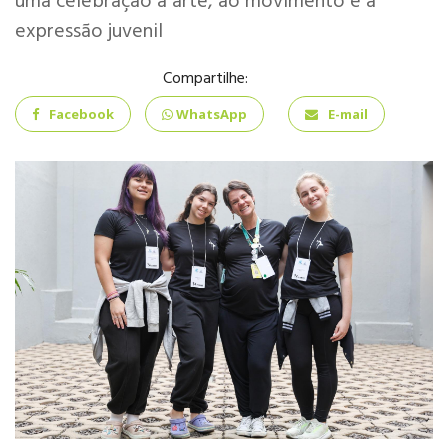
uma celebração à arte, ao movimento e à
INFANTIL
expressão juvenil
Compartilhe:
Facebook
WhatsApp
E-mail
ENSINO
FUNDAMENTAL
ENSINO MÉDIO