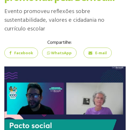
INFANTIL
Evento promoveu reflexões sobre
sustentabilidade, valores e cidadania no
currículo escolar
Compartilhe:
ENSINO
FUNDAMENTAL
Facebook
WhatsApp
E-mail
ENSINO MÉDIO