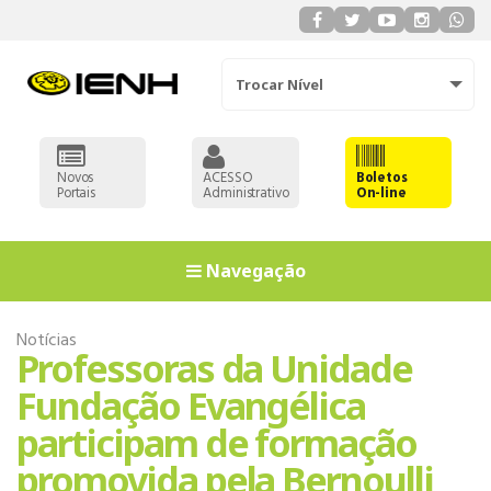
Trocar Nível
Novos
ACESSO
Boletos
Portais
Administrativo
On-line
Navegação
Notícias
Professoras da Unidade
Fundação Evangélica
participam de formação
promovida pela Bernoulli
EDUCAÇÃO