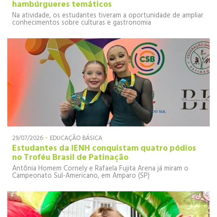
hambúrgueres temáticos
Na atividade, os estudantes tiveram a oportunidade de ampliar
conhecimentos sobre culturas e gastronomia
-
29/07/2026
EDUCAÇÃO BÁSICA
Estudantes da IENH conquistam quatro pódios
no Troféu Brasil de Patinação
Antônia Homem Cornely e Rafaela Fujita Arena já miram o
Campeonato Sul-Americano, em Amparo (SP)